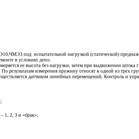
ТЭ10,ЧМЭЗ под испытательной нагрузкой (статической) предназн
монте в условиях депо.
змеряется ее высота без нагрузки, затем при выдвижении штока
По результатам измерения пружину относят к одной из трех гр
ществляется датчиком линейных перемещений. Контроль и управ
;
1, 2, 3 и «брак»;